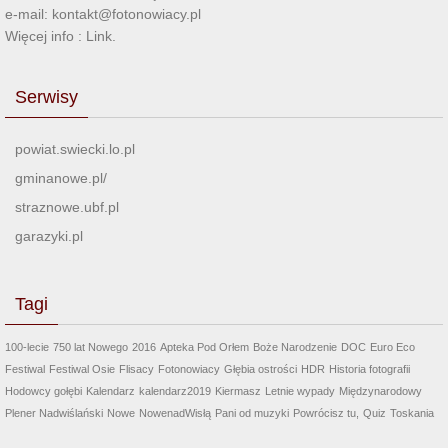
e-mail: kontakt@fotonowiacy.pl
Więcej info :
Link
.
Serwisy
powiat.swiecki.lo.pl
gminanowe.pl/
straznowe.ubf.pl
garazyki.pl
Tagi
100-lecie
750 lat Nowego
2016
Apteka Pod Orłem
Boże Narodzenie
DOC
Euro Eco
Festiwal
Festiwal Osie
Flisacy
Fotonowiacy
Głębia ostrości
HDR
Historia fotografii
Hodowcy gołębi
Kalendarz
kalendarz2019
Kiermasz
Letnie wypady
Międzynarodowy
Plener Nadwiślański
Nowe
NowenadWisłą
Pani od muzyki
Powrócisz tu,
Quiz
Toskania