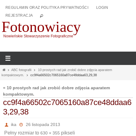
Przejdź
REGULAMIN ORAZ POLITYKA PRYWATNOŚCI
LOGIN
do
REJESTRACJA
treści
Fotonowiacy
Nowieńskie Stowarzyszenie Fotograficzne
Home
ABC fotografii
10 prostych rad jak zrobić dobre zdjęcia aparatem
kompaktowym.
cc9f4a66502c7065160a87ce48ddaa63,29,38
« 10 prostych rad jak zrobić dobre zdjęcia aparatem
kompaktowym.
cc9f4a66502c7065160a87ce48ddaa6
3,29,38
ika
26 listopada 2013
Pełny rozmiar to
pikseli
630 × 355