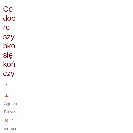
Co
dob
re
szy
bko
się
koń
czy
..
Agnieszka
Dąbrowska
7
września