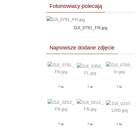
Fotonowiacy polecają
DJI_0791_FN.jpg
Najnowsze dodane zdjęcie
7 lat
7 lat
7 lat
7 lat
7 lat
7 lat