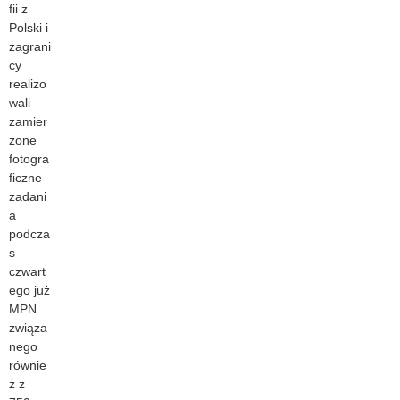
fii z
Polski i
zagrani
cy
realizo
wali
zamier
zone
fotogra
ficzne
zadani
a
podcza
s
czwart
ego już
MPN
związa
nego
równie
ż z