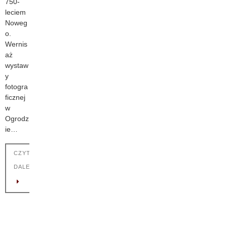
750-
leciem
Noweg
o.
Wernis
aż
wystaw
y
fotogra
ficznej
w
Ogrodz
ie…
CZYTAJ
DALEJ !