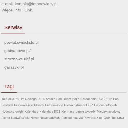
e-mail: kontakt@fotonowiacy.pl
Więcej info :
Link
.
Serwisy
powiat.swiecki.lo.pl
gminanowe.pl/
straznowe.ubf.pl
garazyki.pl
Tagi
100-lecie
750 lat Nowego
2016
Apteka Pod Orłem
Boże Narodzenie
DOC
Euro Eco
Festiwal
Festiwal Osie
Flisacy
Fotonowiacy
Głębia ostrości
HDR
Historia fotografii
Hodowcy gołębi
Kalendarz
kalendarz2019
Kiermasz
Letnie wypady
Międzynarodowy
Plener Nadwiślański
Nowe
NowenadWisłą
Pani od muzyki
Powrócisz tu,
Quiz
Toskania