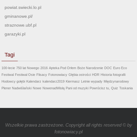
powiat.swiecki.lo.pl
gminanowe.pl/
straznowe.ubf.pl
garazyki.pl
Tagi
100-lecie
750 lat Nowego
2016
Apteka Pod Orłem
Boże Narodzenie
DOC
Euro Eco
Festiwal
Festiwal Osie
Flisacy
Fotonowiacy
Głębia ostrości
HDR
Historia fotografii
Hodowcy gołębi
Kalendarz
kalendarz2019
Kiermasz
Letnie wypady
Międzynarodowy
Plener Nadwiślański
Nowe
NowenadWisłą
Pani od muzyki
Powrócisz tu,
Quiz
Toskania
Wszelkie prawa zastrzeżone. Copyright all rights reserved © by
fotonowiacy.pl