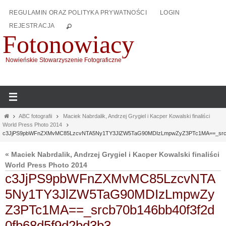
Przejdź
REGULAMIN ORAZ POLITYKA PRYWATNOŚCI
LOGIN
do
REJESTRACJA
treści
Fotonowiacy
Nowieńskie Stowarzyszenie Fotograficzne
Home
ABC fotografii
Maciek Nabrdalik, Andrzej Grygiel i Kacper Kowalski finaliści
World Press Photo 2014
c3JjPS9pbWFnZXMvMC85LzcvNTA5Ny1TY3JlZW5TaG90MDIzLmpwZyZ3PTc1MA==_srcb7
« Maciek Nabrdalik, Andrzej Grygiel i Kacper Kowalski finaliści
World Press Photo 2014
c3JjPS9pbWFnZXMvMC85LzcvNTA
5Ny1TY3JlZW5TaG90MDIzLmpwZy
Z3PTc1MA==_srcb70b146bb40f3f2d
0fb68d5f9d2bd3b3