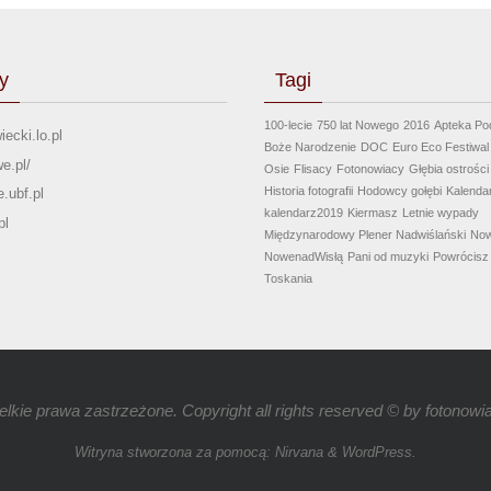
y
Tagi
100-lecie
750 lat Nowego
2016
Apteka Po
iecki.lo.pl
Boże Narodzenie
DOC
Euro Eco Festiwal
e.pl/
Osie
Flisacy
Fotonowiacy
Głębia ostrości
Historia fotografii
Hodowcy gołębi
Kalenda
.ubf.pl
kalendarz2019
Kiermasz
Letnie wypady
pl
Międzynarodowy Plener Nadwiślański
No
NowenadWisłą
Pani od muzyki
Powrócisz 
Toskania
lkie prawa zastrzeżone. Copyright all rights reserved © by
fotonowia
Witryna stworzona za pomocą:
Nirvana
&
WordPress.