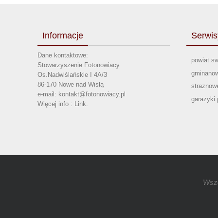
Informacje
Serwis
Dane kontaktowe:
powiat.sw
Stowarzyszenie Fotonowiacy
gminanow
Os.Nadwiślańskie I 4A/3
86-170 Nowe nad Wisłą
straznowe
e-mail: kontakt@fotonowiacy.pl
garazyki.
Więcej info :
Link
.
Wsze