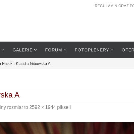
REGULAMIN ORAZ P
GALERIE
FORUM
FOTOPLENERY
OFE
 Flisek i Klaudia Gibowska A
wska A
łny rozmiar to
2592 × 1944
pikseli