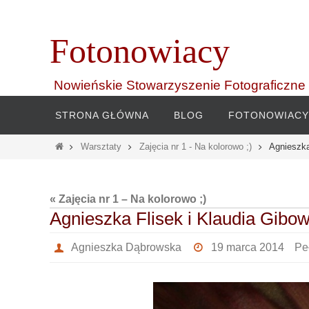
Przejdź
do
Fotonowiacy
treści
Nowieńskie Stowarzyszenie Fotograficzne
Przejdź
STRONA GŁÓWNA
BLOG
FOTONOWIACY
do
treści
Home
Warsztaty
Zajęcia nr 1 - Na kolorowo ;)
Agnieszka
« Zajęcia nr 1 – Na kolorowo ;)
Agnieszka Flisek i Klaudia Gibo
Agnieszka Dąbrowska
19 marca 2014
Pe