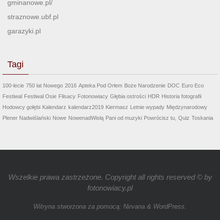
gminanowe.pl/
straznowe.ubf.pl
garazyki.pl
Tagi
100-lecie
750 lat Nowego
2016
Apteka Pod Orłem
Boże Narodzenie
DOC
Euro Eco
Festiwal
Festiwal Osie
Flisacy
Fotonowiacy
Głębia ostrości
HDR
Historia fotografii
Hodowcy gołębi
Kalendarz
kalendarz2019
Kiermasz
Letnie wypady
Międzynarodowy
Plener Nadwiślański
Nowe
NowenadWisłą
Pani od muzyki
Powrócisz tu,
Quiz
Toskania
Wszelkie prawa zastrzeżone. Copyright all rights reserved © by
fotonowiacy.pl
Witryna stworzona za pomocą:
Nirvana
&
WordPress.