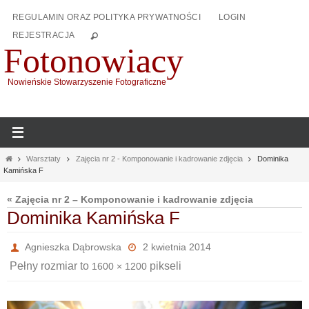
Przejdź
REGULAMIN ORAZ POLITYKA PRYWATNOŚCI
LOGIN
do
REJESTRACJA
treści
Fotonowiacy
Nowieńskie Stowarzyszenie Fotograficzne
Home
Warsztaty
Zajęcia nr 2 - Komponowanie i kadrowanie zdjęcia
Dominika
Kamińska F
« Zajęcia nr 2 – Komponowanie i kadrowanie zdjęcia
Dominika Kamińska F
Agnieszka Dąbrowska
2 kwietnia 2014
Pełny rozmiar to
pikseli
1600 × 1200