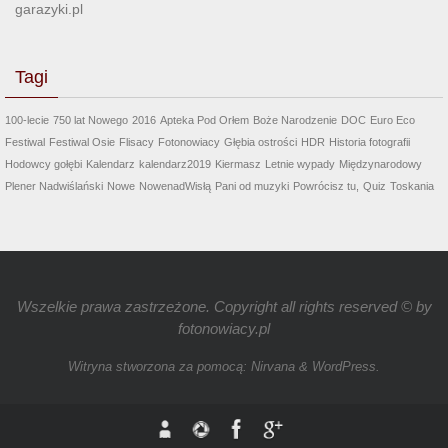
garazyki.pl
Tagi
100-lecie
750 lat Nowego
2016
Apteka Pod Orłem
Boże Narodzenie
DOC
Euro Eco
Festiwal
Festiwal Osie
Flisacy
Fotonowiacy
Głębia ostrości
HDR
Historia fotografii
Hodowcy gołębi
Kalendarz
kalendarz2019
Kiermasz
Letnie wypady
Międzynarodowy
Plener Nadwiślański
Nowe
NowenadWisłą
Pani od muzyki
Powrócisz tu,
Quiz
Toskania
Wszelkie prawa zastrzeżone. Copyright all rights reserved © by
fotonowiacy.pl
Witryna stworzona za pomocą:
Nirvana
&
WordPress.