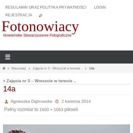
Przejdź
REGULAMIN ORAZ POLITYKA PRYWATNOŚCI
LOGIN
do
REJESTRACJA
treści
Fotonowiacy
Nowieńskie Stowarzyszenie Fotograficzne
Home
Warsztaty
Zajęcia nr 3 - Wreszcie w terenie ..
14a
« Zajęcia nr 3 – Wreszcie w terenie ..
14a
Agnieszka Dąbrowska
2 kwietnia 2014
Pełny rozmiar to
pikseli
1600 × 1063