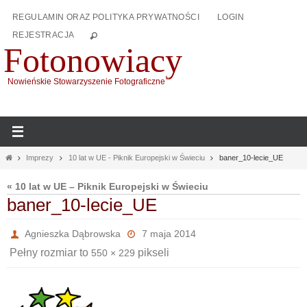
Przejdź
REGULAMIN ORAZ POLITYKA PRYWATNOŚCI
LOGIN
do
REJESTRACJA
treści
Fotonowiacy
Nowieńskie Stowarzyszenie Fotograficzne
Home
Imprezy
10 lat w UE - Piknik Europejski w Świeciu
baner_10-lecie_UE
« 10 lat w UE – Piknik Europejski w Świeciu
baner_10-lecie_UE
Agnieszka Dąbrowska
7 maja 2014
Pełny rozmiar to
pikseli
550 × 229