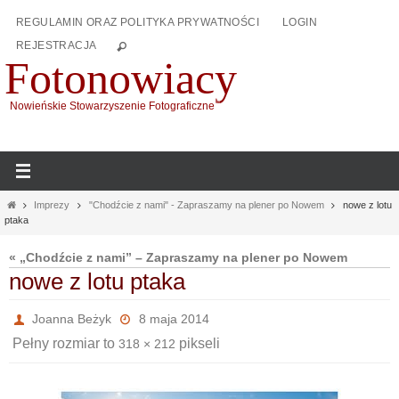
Przejdź
REGULAMIN ORAZ POLITYKA PRYWATNOŚCI
LOGIN
do
REJESTRACJA
treści
Fotonowiacy
Nowieńskie Stowarzyszenie Fotograficzne
Home
Imprezy
"Chodźcie z nami" - Zapraszamy na plener po Nowem
nowe z lotu
ptaka
« „Chodźcie z nami” – Zapraszamy na plener po Nowem
nowe z lotu ptaka
Joanna Beżyk
8 maja 2014
Pełny rozmiar to
pikseli
318 × 212