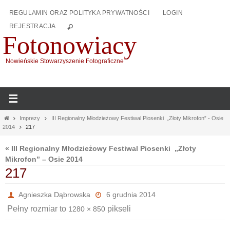
Przejdź
REGULAMIN ORAZ POLITYKA PRYWATNOŚCI
LOGIN
do
REJESTRACJA
treści
Fotonowiacy
Nowieńskie Stowarzyszenie Fotograficzne
Home
Imprezy
III Regionalny Młodzieżowy Festiwal Piosenki „Złoty Mikrofon” - Osie
2014
217
« III Regionalny Młodzieżowy Festiwal Piosenki „Złoty
Mikrofon” – Osie 2014
217
Agnieszka Dąbrowska
6 grudnia 2014
Pełny rozmiar to
pikseli
1280 × 850