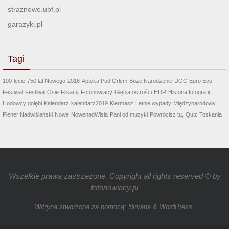
straznowe.ubf.pl
garazyki.pl
Tagi
100-lecie
750 lat Nowego
2016
Apteka Pod Orłem
Boże Narodzenie
DOC
Euro Eco
Festiwal
Festiwal Osie
Flisacy
Fotonowiacy
Głębia ostrości
HDR
Historia fotografii
Hodowcy gołębi
Kalendarz
kalendarz2019
Kiermasz
Letnie wypady
Międzynarodowy
Plener Nadwiślański
Nowe
NowenadWisłą
Pani od muzyki
Powrócisz tu,
Quiz
Toskania
Wszelkie prawa zastrzeżone. Copyright all rights reserved © by
fotonowiacy.pl
Witryna stworzona za pomocą:
Nirvana
&
WordPress.