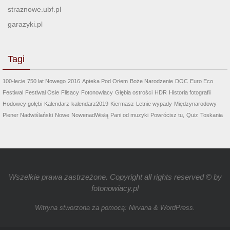
straznowe.ubf.pl
garazyki.pl
Tagi
100-lecie
750 lat Nowego
2016
Apteka Pod Orłem
Boże Narodzenie
DOC
Euro Eco
Festiwal
Festiwal Osie
Flisacy
Fotonowiacy
Głębia ostrości
HDR
Historia fotografii
Hodowcy gołębi
Kalendarz
kalendarz2019
Kiermasz
Letnie wypady
Międzynarodowy
Plener Nadwiślański
Nowe
NowenadWisłą
Pani od muzyki
Powrócisz tu,
Quiz
Toskania
Wszelkie prawa zastrzeżone. Copyright all rights reserved © by
fotonowiacy.pl
Witryna stworzona za pomocą:
Nirvana
&
WordPress.