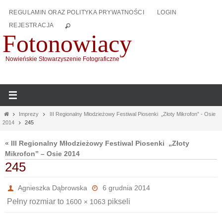
Przejdź
REGULAMIN ORAZ POLITYKA PRYWATNOŚCI
LOGIN
do
REJESTRACJA
treści
Fotonowiacy
Nowieńskie Stowarzyszenie Fotograficzne
Home
Imprezy
III Regionalny Młodzieżowy Festiwal Piosenki „Złoty Mikrofon” - Osie
2014
245
« III Regionalny Młodzieżowy Festiwal Piosenki „Złoty
Mikrofon” – Osie 2014
245
Agnieszka Dąbrowska
6 grudnia 2014
Pełny rozmiar to
pikseli
1600 × 1063