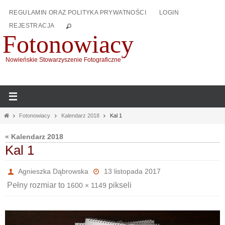
Przejdź
REGULAMIN ORAZ POLITYKA PRYWATNOŚCI
LOGIN
do
REJESTRACJA
treści
Fotonowiacy
Nowieńskie Stowarzyszenie Fotograficzne
Home
Fotonowiacy
Kalendarz 2018
Kal 1
« Kalendarz 2018
Kal 1
Agnieszka Dąbrowska
13 listopada 2017
Pełny rozmiar to
pikseli
1600 × 1149