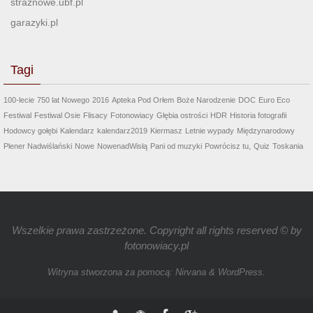
straznowe.ubf.pl
garazyki.pl
Tagi
100-lecie
750 lat Nowego
2016
Apteka Pod Orłem
Boże Narodzenie
DOC
Euro Eco
Festiwal
Festiwal Osie
Flisacy
Fotonowiacy
Głębia ostrości
HDR
Historia fotografii
Hodowcy gołębi
Kalendarz
kalendarz2019
Kiermasz
Letnie wypady
Międzynarodowy
Plener Nadwiślański
Nowe
NowenadWisłą
Pani od muzyki
Powrócisz tu,
Quiz
Toskania
Wszelkie prawa zastrzeżone. Copyright all rights reserved © by
fotonowiacy.pl
Witryna stworzona za pomocą:
Nirvana
&
WordPress.