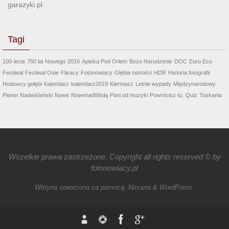
garazyki.pl
Tagi
100-lecie
750 lat Nowego
2016
Apteka Pod Orłem
Boże Narodzenie
DOC
Euro Eco
Festiwal
Festiwal Osie
Flisacy
Fotonowiacy
Głębia ostrości
HDR
Historia fotografii
Hodowcy gołębi
Kalendarz
kalendarz2019
Kiermasz
Letnie wypady
Międzynarodowy
Plener Nadwiślański
Nowe
NowenadWisłą
Pani od muzyki
Powrócisz tu,
Quiz
Toskania
Wszelkie prawa zastrzeżone. Copyright all rights reserved © by
fotonowiacy.pl
Witryna stworzona za pomocą:
Nirvana
&
WordPress.