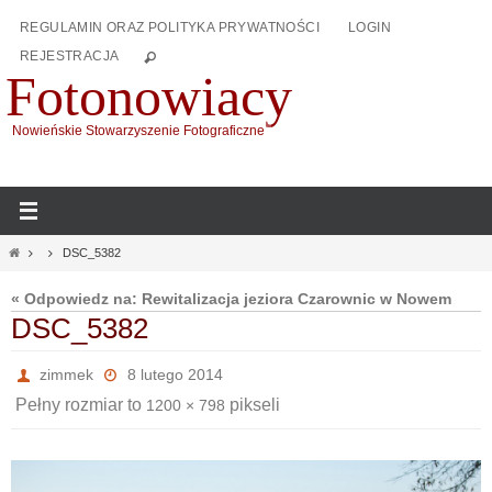
Przejdź
REGULAMIN ORAZ POLITYKA PRYWATNOŚCI
LOGIN
do
REJESTRACJA
treści
Fotonowiacy
Nowieńskie Stowarzyszenie Fotograficzne
Home
DSC_5382
« Odpowiedz na: Rewitalizacja jeziora Czarownic w Nowem
DSC_5382
zimmek
8 lutego 2014
Pełny rozmiar to
pikseli
1200 × 798