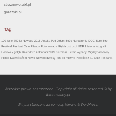
straznowe.ubf.pl
garazyki.pl
Tagi
100-lecie
750 lat Nowego
2016
Apteka Pod Orłem
Boże Narodzenie
DOC
Euro Eco
Festiwal
Festiwal Osie
Flisacy
Fotonowiacy
Głębia ostrości
HDR
Historia fotografii
Hodowcy gołębi
Kalendarz
kalendarz2019
Kiermasz
Letnie wypady
Międzynarodowy
Plener Nadwiślański
Nowe
NowenadWisłą
Pani od muzyki
Powrócisz tu,
Quiz
Toskania
Wszelkie prawa zastrzeżone. Copyright all rights reserved © by
fotonowiacy.pl
Witryna stworzona za pomocą:
Nirvana
&
WordPress.