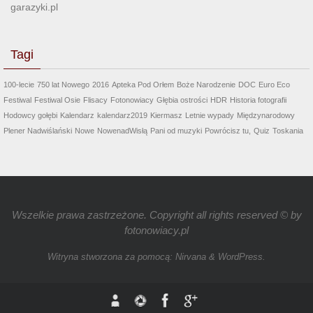
garazyki.pl
Tagi
100-lecie
750 lat Nowego
2016
Apteka Pod Orłem
Boże Narodzenie
DOC
Euro Eco
Festiwal
Festiwal Osie
Flisacy
Fotonowiacy
Głębia ostrości
HDR
Historia fotografii
Hodowcy gołębi
Kalendarz
kalendarz2019
Kiermasz
Letnie wypady
Międzynarodowy
Plener Nadwiślański
Nowe
NowenadWisłą
Pani od muzyki
Powrócisz tu,
Quiz
Toskania
Wszelkie prawa zastrzeżone. Copyright all rights reserved © by
fotonowiacy.pl
Witryna stworzona za pomocą:
Nirvana
&
WordPress.