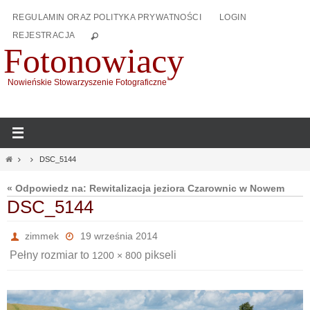
Przejdź
REGULAMIN ORAZ POLITYKA PRYWATNOŚCI
LOGIN
do
REJESTRACJA
treści
Fotonowiacy
Nowieńskie Stowarzyszenie Fotograficzne
Home
DSC_5144
« Odpowiedz na: Rewitalizacja jeziora Czarownic w Nowem
DSC_5144
zimmek
19 września 2014
Pełny rozmiar to
pikseli
1200 × 800