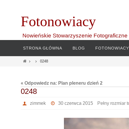
Przejdź
do
Fotonowiacy
treści
Nowieńskie Stowarzyszenie Fotograficzne
Przejdź
STRONA GŁÓWNA
BLOG
FOTONOWIACY
do
treści
Home
0248
« Odpowiedz na: Plan pleneru dzień 2
0248
zimmek
30 czerwca 2015
Pełny rozmiar 