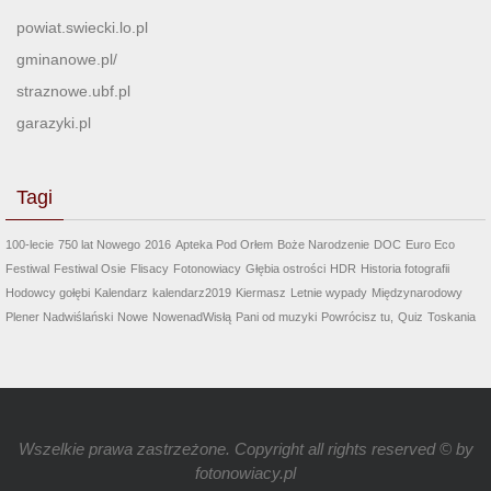
powiat.swiecki.lo.pl
gminanowe.pl/
straznowe.ubf.pl
garazyki.pl
Tagi
100-lecie
750 lat Nowego
2016
Apteka Pod Orłem
Boże Narodzenie
DOC
Euro Eco
Festiwal
Festiwal Osie
Flisacy
Fotonowiacy
Głębia ostrości
HDR
Historia fotografii
Hodowcy gołębi
Kalendarz
kalendarz2019
Kiermasz
Letnie wypady
Międzynarodowy
Plener Nadwiślański
Nowe
NowenadWisłą
Pani od muzyki
Powrócisz tu,
Quiz
Toskania
Wszelkie prawa zastrzeżone. Copyright all rights reserved © by
fotonowiacy.pl