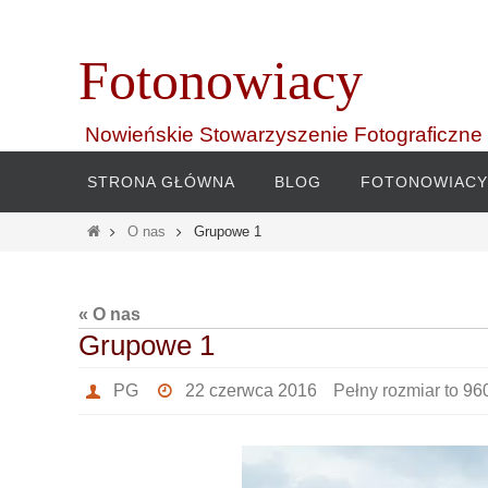
Przejdź
do
Fotonowiacy
treści
Nowieńskie Stowarzyszenie Fotograficzne
Przejdź
STRONA GŁÓWNA
BLOG
FOTONOWIACY
do
treści
Home
O nas
Grupowe 1
« O nas
Grupowe 1
PG
22 czerwca 2016
Pełny rozmiar to
96