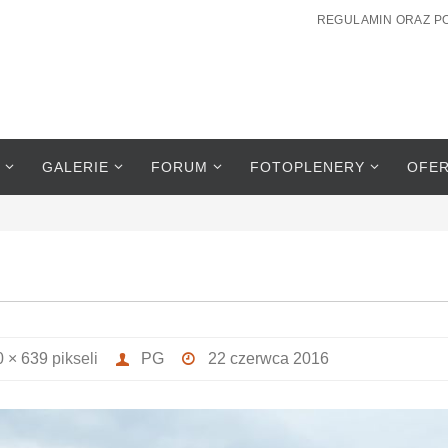
REGULAMIN ORAZ P
GALERIE
FORUM
FOTOPLENERY
OFE
0 × 639
pikseli
PG
22 czerwca 2016