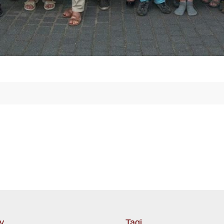
y
Tagi