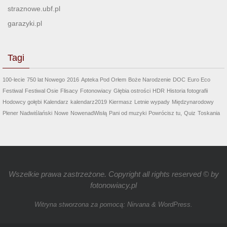
straznowe.ubf.pl
garazyki.pl
Tagi
100-lecie
750 lat Nowego
2016
Apteka Pod Orłem
Boże Narodzenie
DOC
Euro Eco
Festiwal
Festiwal Osie
Flisacy
Fotonowiacy
Głębia ostrości
HDR
Historia fotografii
Hodowcy gołębi
Kalendarz
kalendarz2019
Kiermasz
Letnie wypady
Międzynarodowy
Plener Nadwiślański
Nowe
NowenadWisłą
Pani od muzyki
Powrócisz tu,
Quiz
Toskania
Wszelkie prawa zastrzeżone. Copyright all rights reserved © by
fotonowiacy.pl
Witryna stworzona za pomocą:
Nirvana
&
WordPress.