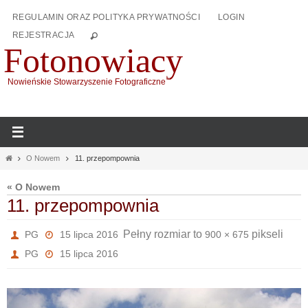
Przejdź
REGULAMIN ORAZ POLITYKA PRYWATNOŚCI
LOGIN
do
REJESTRACJA
treści
Fotonowiacy
Nowieńskie Stowarzyszenie Fotograficzne
Home
O Nowem
11. przepompownia
« O Nowem
11. przepompownia
Pełny rozmiar to
pikseli
PG
15 lipca 2016
900 × 675
PG
15 lipca 2016