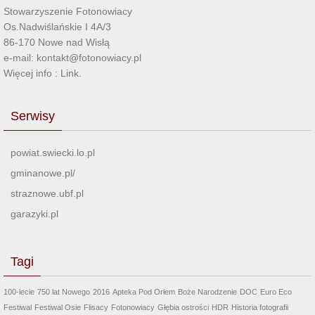
Stowarzyszenie Fotonowiacy
Os.Nadwiślańskie I 4A/3
86-170 Nowe nad Wisłą
e-mail: kontakt@fotonowiacy.pl
Więcej info :
Link
.
Serwisy
powiat.swiecki.lo.pl
gminanowe.pl/
straznowe.ubf.pl
garazyki.pl
Tagi
100-lecie
750 lat Nowego
2016
Apteka Pod Orłem
Boże Narodzenie
DOC
Euro Eco
Festiwal
Festiwal Osie
Flisacy
Fotonowiacy
Głębia ostrości
HDR
Historia fotografii