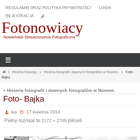
Przejdź
REGULAMIN ORAZ POLITYKA PRYWATNOŚCI
LOGIN
do
REJESTRACJA
treści
Fotonowiacy
Nowieńskie Stowarzyszenie Fotograficzne
Home
Historia Nowego
Historia fotografii i dawnych fotografów w Nowem.
Foto-
Bajka
« Historia fotografii i dawnych fotografów w Nowem.
Foto- Bajka
ika
17 kwietnia 2014
Pełny rozmiar to
pikseli
2172 × 2748