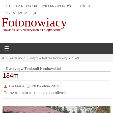
Przejdź
REGULAMIN ORAZ POLITYKA PRYWATNOŚCI
LOGIN
do
REJESTRACJA
treści
Fotonowiacy
Nowieńskie Stowarzyszenie Fotograficzne
Home
Warsztaty
Z wizytą w Toskanii Kociewskiej
134m
« Z wizytą w Toskanii Kociewskiej
134m
Ela Maria
28 kwietnia 2015
Pełny rozmiar to
pikseli
1600 × 1063