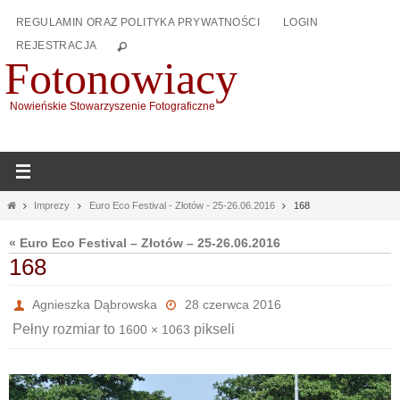
Przejdź
REGULAMIN ORAZ POLITYKA PRYWATNOŚCI
LOGIN
do
REJESTRACJA
treści
Fotonowiacy
Nowieńskie Stowarzyszenie Fotograficzne
Home
Imprezy
Euro Eco Festival - Złotów - 25-26.06.2016
168
« Euro Eco Festival – Złotów – 25-26.06.2016
168
Agnieszka Dąbrowska
28 czerwca 2016
Pełny rozmiar to
pikseli
1600 × 1063