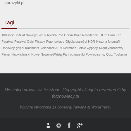
garazyki.pl
Tagi
100-lecie
750 lat Nowego
2016
Apteka Pod Orłem
Boże Narodzenie
DOC
Euro Eco
Festiwal
Festiwal Osie
Flisacy
Fotonowiacy
Głębia ostrości
HDR
Historia fotografii
Hodowcy gołębi
Kalendarz
kalendarz2019
Kiermasz
Letnie wypady
Międzynarodowy
Plener Nadwiślański
Nowe
NowenadWisłą
Pani od muzyki
Powrócisz tu,
Quiz
Toskania
Wszelkie prawa zastrzeżone. Copyright all rights reserved © by
fotonowiacy.pl
Witryna stworzona za pomocą:
Nirvana
&
WordPress.