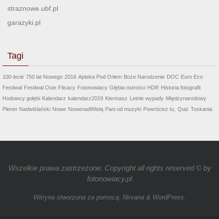
straznowe.ubf.pl
garazyki.pl
Tagi
100-lecie
750 lat Nowego
2016
Apteka Pod Orłem
Boże Narodzenie
DOC
Euro Eco
Festiwal
Festiwal Osie
Flisacy
Fotonowiacy
Głębia ostrości
HDR
Historia fotografii
Hodowcy gołębi
Kalendarz
kalendarz2019
Kiermasz
Letnie wypady
Międzynarodowy
Plener Nadwiślański
Nowe
NowenadWisłą
Pani od muzyki
Powrócisz tu,
Quiz
Toskania
Wszelkie prawa zastrzeżone. Copyright all rights reserved © by
fotonowiacy.pl
Witryna stworzona za pomocą:
Nirvana
&
WordPress.