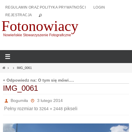
Przejdź
REGULAMIN ORAZ POLITYKA PRYWATNOŚCI
LOGIN
do
REJESTRACJA
treści
Fotonowiacy
Nowieńskie Stowarzyszenie Fotograficzne
Home
IMG_0061
« Odpowiedz na: O tym się mówi….
IMG_0061
Bogumiła
3 lutego 2014
Pełny rozmiar to
pikseli
3264 × 2448