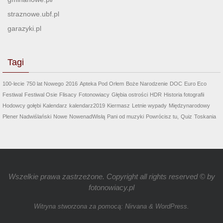
straznowe.ubf.pl
garazyki.pl
Tagi
100-lecie
750 lat Nowego
2016
Apteka Pod Orłem
Boże Narodzenie
DOC
Euro Eco
Festiwal
Festiwal Osie
Flisacy
Fotonowiacy
Głębia ostrości
HDR
Historia fotografii
Hodowcy gołębi
Kalendarz
kalendarz2019
Kiermasz
Letnie wypady
Międzynarodowy
Plener Nadwiślański
Nowe
NowenadWisłą
Pani od muzyki
Powrócisz tu,
Quiz
Toskania
Wszelkie prawa zastrzeżone. Copyright all rights reserved © by
fotonowiacy.pl
Witryna stworzona za pomocą:
Nirvana
&
WordPress.