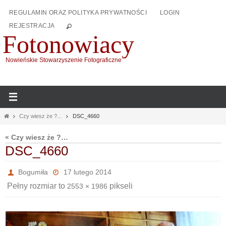
Przejdź
REGULAMIN ORAZ POLITYKA PRYWATNOŚCI
LOGIN
do
REJESTRACJA
treści
Fotonowiacy
Nowieńskie Stowarzyszenie Fotograficzne
Home
Czy wiesz że ?...
DSC_4660
« Czy wiesz że ?…
DSC_4660
Bogumiła
17 lutego 2014
Pełny rozmiar to
pikseli
2553 × 1986