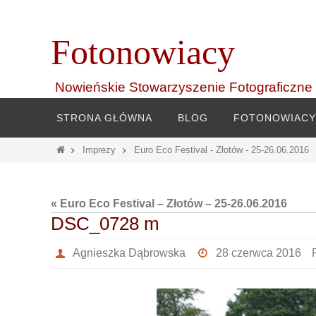
Przejdź
do
Fotonowiacy
treści
Nowieńskie Stowarzyszenie Fotograficzne
Przejdź
STRONA GŁÓWNA
BLOG
FOTONOWIACY
do
treści
Home
Imprezy
Euro Eco Festival - Złotów - 25-26.06.2016
« Euro Eco Festival – Złotów – 25-26.06.2016
DSC_0728 m
Agnieszka Dąbrowska
28 czerwca 2016