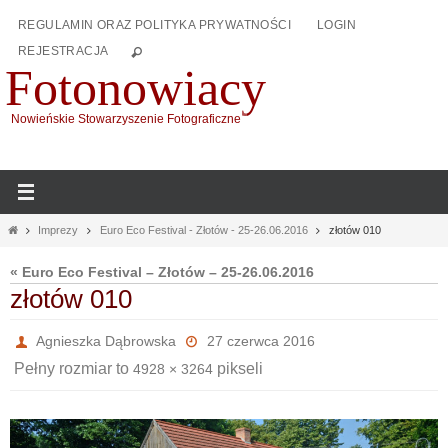
Przejdź
REGULAMIN ORAZ POLITYKA PRYWATNOŚCI
LOGIN
do
REJESTRACJA
treści
Fotonowiacy
Nowieńskie Stowarzyszenie Fotograficzne
Home
Imprezy
Euro Eco Festival - Złotów - 25-26.06.2016
złotów 010
« Euro Eco Festival – Złotów – 25-26.06.2016
złotów 010
Agnieszka Dąbrowska
27 czerwca 2016
Pełny rozmiar to
pikseli
4928 × 3264