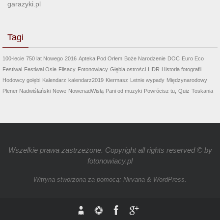
garazyki.pl
Tagi
100-lecie
750 lat Nowego
2016
Apteka Pod Orłem
Boże Narodzenie
DOC
Euro Eco
Festiwal
Festiwal Osie
Flisacy
Fotonowiacy
Głębia ostrości
HDR
Historia fotografii
Hodowcy gołębi
Kalendarz
kalendarz2019
Kiermasz
Letnie wypady
Międzynarodowy
Plener Nadwiślański
Nowe
NowenadWisłą
Pani od muzyki
Powrócisz tu,
Quiz
Toskania
Wszelkie prawa zastrzeżone. Copyright all rights reserved © by
fotonowiacy.pl
Witryna stworzona za pomocą:
Nirvana
&
WordPress.