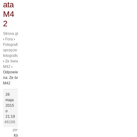
ata
M4
2
Strona główna
›
Fora
›
Fotografia
›
O
sprzęcie
fotograficznym
›
Ze świata
M42
›
Odpowiedz
na: Ze świata
M42
26
maja
2015
o
21:19
#6166
zimmek
O
Klucznik