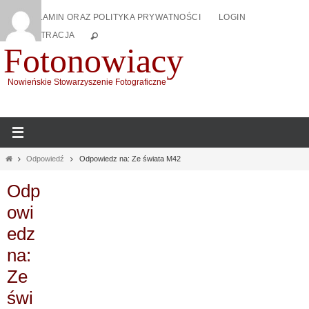
Przejdź
REGULAMIN ORAZ POLITYKA PRYWATNOŚCI
LOGIN
do
REJESTRACJA
treści
Fotonowiacy
Nowieńskie Stowarzyszenie Fotograficzne
Home
Odpowiedź
Odpowiedz na: Ze świata M42
Odp
owi
edz
na:
Ze
świ