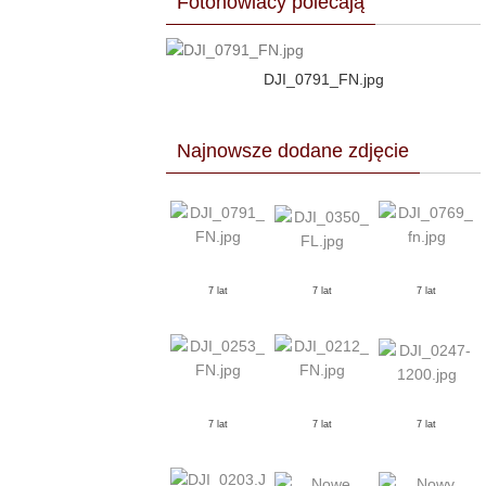
Fotonowiacy polecają
DJI_0791_FN.jpg
Najnowsze dodane zdjęcie
7 lat
7 lat
7 lat
7 lat
7 lat
7 lat