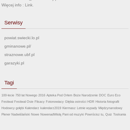
Więcej info :
Link
.
Serwisy
powiat.swiecki.lo.pl
gminanowe.pl/
straznowe.ubf.pl
garazyki.pl
Tagi
100-lecie
750 lat Nowego
2016
Apteka Pod Orłem
Boże Narodzenie
DOC
Euro Eco
Festiwal
Festiwal Osie
Flisacy
Fotonowiacy
Głębia ostrości
HDR
Historia fotografii
Hodowcy gołębi
Kalendarz
kalendarz2019
Kiermasz
Letnie wypady
Międzynarodowy
Plener Nadwiślański
Nowe
NowenadWisłą
Pani od muzyki
Powrócisz tu,
Quiz
Toskania