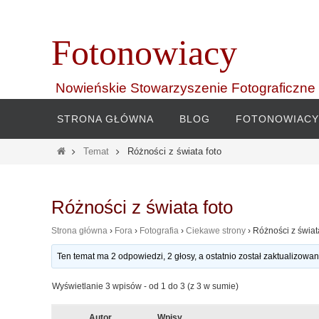
Przejdź
do
Fotonowiacy
treści
Nowieńskie Stowarzyszenie Fotograficzne
Przejdź
STRONA GŁÓWNA
BLOG
FOTONOWIACY
do
treści
Home
Temat
Różności z świata foto
Różności z świata foto
Strona główna
›
Fora
›
Fotografia
›
Ciekawe strony
›
Różności z świat
Ten temat ma 2 odpowiedzi, 2 głosy, a ostatnio został zaktualizowa
Wyświetlanie 3 wpisów - od 1 do 3 (z 3 w sumie)
Autor
Wpisy