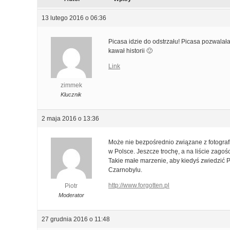
13 lutego 2016 o 06:36
Picasa idzie do odstrzału! Picasa pozwalała
kawał historii 🙂
Link
zimmek
Klucznik
2 maja 2016 o 13:36
Może nie bezpośrednio związane z fotogra
w Polsce. Jeszcze trochę, a na liście zagoś
Takie małe marzenie, aby kiedyś zwiedzić 
Czarnobylu.
http://www.forgotten.pl
Piotr
Moderator
27 grudnia 2016 o 11:48