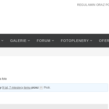
REGULAMIN ORAZ P
GALERIE
FORUM
FOTOPLENERY
OFE
a foto
ny
9 lat, 7 miesięcy temu
przez
Piotr
.