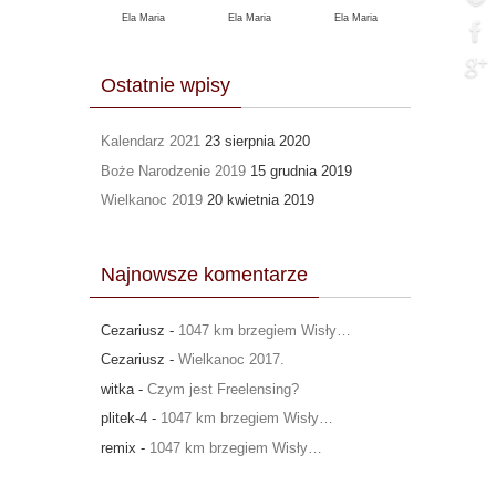
Ela Maria
Ela Maria
Ela Maria
Ostatnie wpisy
Kalendarz 2021
23 sierpnia 2020
Boże Narodzenie 2019
15 grudnia 2019
Wielkanoc 2019
20 kwietnia 2019
Najnowsze komentarze
Cezariusz
-
1047 km brzegiem Wisły…
Cezariusz
-
Wielkanoc 2017.
witka
-
Czym jest Freelensing?
plitek-4
-
1047 km brzegiem Wisły…
remix
-
1047 km brzegiem Wisły…