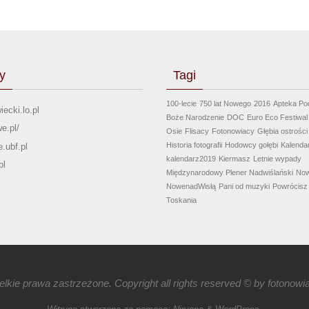
y
Tagi
100-lecie
750 lat Nowego
2016
Apteka Po
iecki.lo.pl
Boże Narodzenie
DOC
Euro Eco Festiwal
e.pl/
Osie
Flisacy
Fotonowiacy
Głębia ostrości
Historia fotografii
Hodowcy gołębi
Kalenda
.ubf.pl
kalendarz2019
Kiermasz
Letnie wypady
pl
Międzynarodowy Plener Nadwiślański
No
NowenadWisłą
Pani od muzyki
Powrócisz 
Toskania
lkie prawa zastrzeżone. Copyright all rights reserved © by
fotonowia