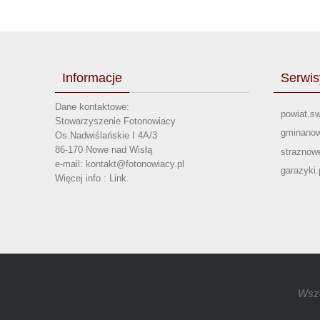
Informacje
Serwis
Dane kontaktowe:
powiat.sw
Stowarzyszenie Fotonowiacy
gminanow
Os.Nadwiślańskie I 4A/3
86-170 Nowe nad Wisłą
straznowe
e-mail: kontakt@fotonowiacy.pl
garazyki.
Więcej info :
Link
.
Wsze