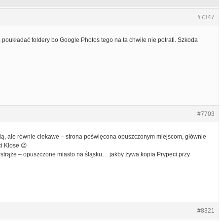
#7347
 poukładać foldery bo Google Photos tego na ta chwile nie potrafi. Szkoda
#7703
fią, ale równie ciekawe – strona poświęcona opuszczonym miejscom, głównie
ci Klose 😉
Pstrąże – opuszczone miasto na śląsku… jakby żywa kopia Prypeci przy
#8321