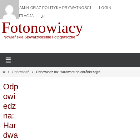
Przejdź
REGULAMIN ORAZ POLITYKA PRYWATNOŚCI
LOGIN
do
REJESTRACJA
treści
Fotonowiacy
Nowieńskie Stowarzyszenie Fotograficzne
Home
Odpowiedź
Odpowiedz na: Hardware do obróbki zdjęć
Odp
owi
edz
na:
Har
dwa