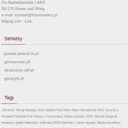
Os.Nadwiślańskie I 4A/3
86-170 Nowe nad Wisłą
e-mail: kontakt@fotonowiacy.pl
Więcej info :
Link
.
Serwisy
powiat.swiecki.lo.pl
gminanowe.pl/
straznowe.ubf.pl
garazyki.pl
Tagi
100-lecie
750 lat Nowego
2016
Apteka Pod Orłem
Boże Narodzenie
DOC
Euro Eco
Festiwal
Festiwal Osie
Flisacy
Fotonowiacy
Głębia ostrości
HDR
Historia fotografii
Hodowcy gołębi
Kalendarz
kalendarz2019
Kiermasz
Letnie wypady
Międzynarodowy