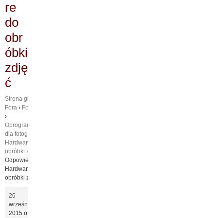
re
do
obr
óbki
zdję
ć
Strona główna
›
Fora
›
Fotografia
›
Oprogramowanie
dla fotografa
›
Hardware do
obróbki zdjęć
›
Odpowiedz na:
Hardware do
obróbki zdjęć
26
września
2015 o