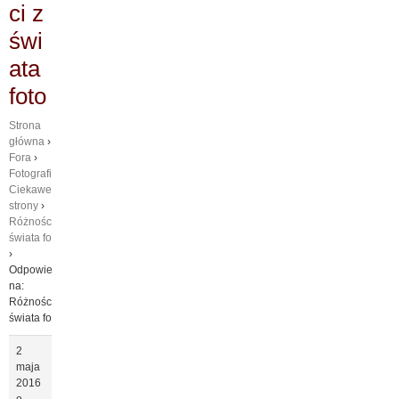
ci z
świ
ata
foto
Strona
główna
›
Fora
›
Fotografia
›
Ciekawe
strony
›
Różności z
świata foto
›
Odpowiedz
na:
Różności z
świata foto
2
maja
2016