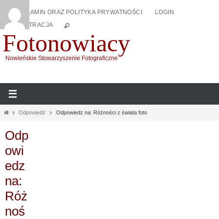
Przejdź
REGULAMIN ORAZ POLITYKA PRYWATNOŚCI
LOGIN
do
REJESTRACJA
treści
Fotonowiacy
Nowieńskie Stowarzyszenie Fotograficzne
Home
Odpowiedź
Odpowiedz na: Różności z świata foto
Odp
owi
edz
na:
Róż
noś