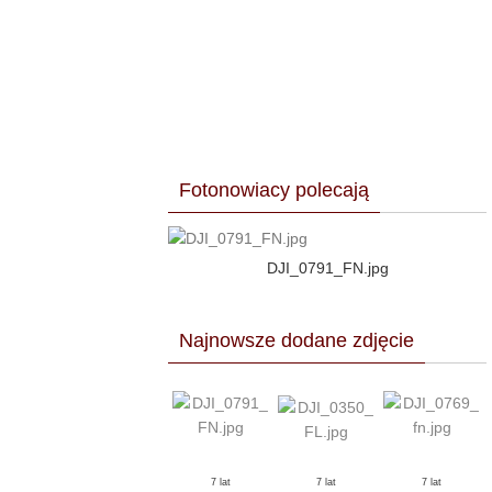
l
Fotonowiacy polecają
DJI_0791_FN.jpg
Najnowsze dodane zdjęcie
7 lat
7 lat
7 lat