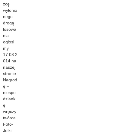
zcę
wyłonio
nego
drogą
losowa
nia
ogłosi
my
17.03.2
014 na
naszej
stronie.
Nagrod
ę –
niespo
dziank
ę
wręczy
twórca
Foto-
Jolki