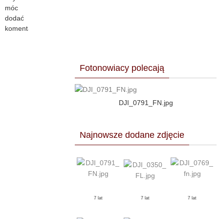
móc
dodać
komentarz.
Fotonowiacy polecają
DJI_0791_FN.jpg
Najnowsze dodane zdjęcie
7 lat
7 lat
7 lat