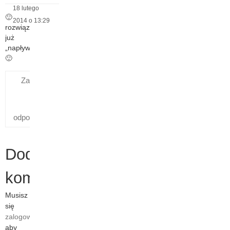
18 lutego
🙂
2014 o 13:29
rozwiązania
już
„napływają”
🙂
Zaloguj się,
aby
odpowiedzieć
Dodaj
komentarz
Musisz
się
zalogować
,
aby