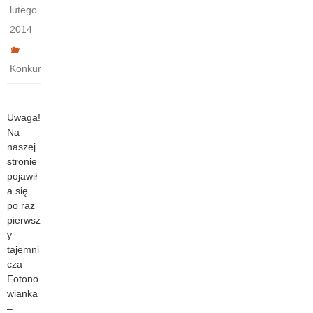
lutego
2014
Konkurs
Uwaga!
Na
naszej
stronie
pojawił
a się
po raz
pierwsz
y
tajemni
cza
Fotono
wianka
–