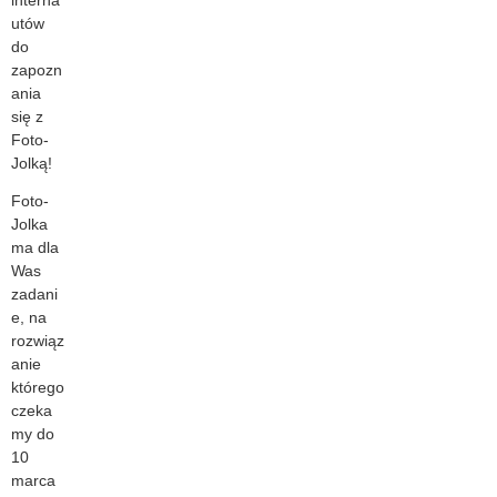
interna
utów
do
zapozn
ania
się z
Foto-
Jolką!
Foto-
Jolka
ma dla
Was
zadani
e, na
rozwiąz
anie
którego
czeka
my do
10
marca