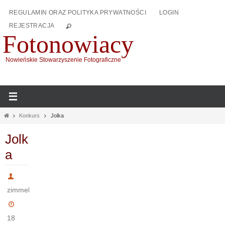
Przejdź
REGULAMIN ORAZ POLITYKA PRYWATNOŚCI
LOGIN
do
REJESTRACJA
treści
Fotonowiacy
Nowieńskie Stowarzyszenie Fotograficzne
Home
Konkurs
Jolka
Jolk
a
zimmek
18