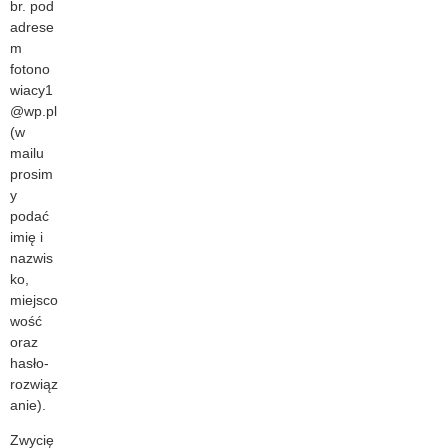
br. pod
adrese
m
fotono
wiacy1
@wp.pl
(w
mailu
prosim
y
podać
imię i
nazwis
ko,
miejsco
wość
oraz
hasło-
rozwiąz
anie).
Zwycię