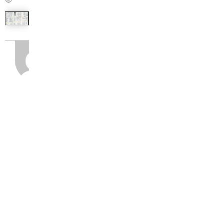
O
programie
zimmek
... inspirują mnie Ci
wybitni.... którzy pozostają
skromni... Mieszkam w
pięknych okolicach regionu
nadwiślańskiego z
pogranicza województwa
kujawsko- pomorskiego i
pomorskiego, w