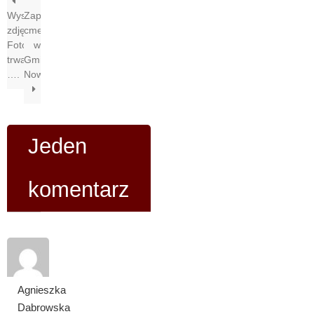
”
Wystawa
Zapomniane
zdjęć
cmentarze
Fotonowiaków
w
trwa
Gminie
….
Nowe”
Jeden
komentarz
Agnieszka
Dabrowska