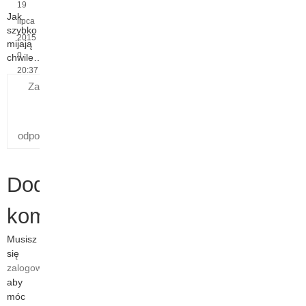
19
Jak
lipca
szybko
2015
mijają
o
chwile…
20:37
Zaloguj się,
aby
odpowiedzieć
Dodaj
komentarz
Musisz
się
zalogować
,
aby
móc