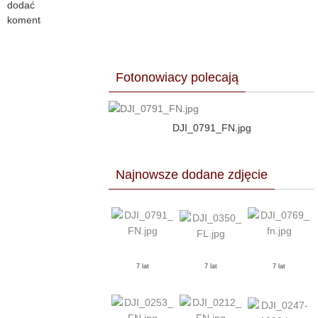
dodać
komentarz.
Fotonowiacy polecają
DJI_0791_FN.jpg
Najnowsze dodane zdjęcie
7 lat
7 lat
7 lat