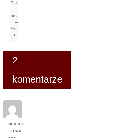
Poradniki
–
pozostałe
–
Swiatobrazu.pl
2
komentarze
zimmek
17 lipca