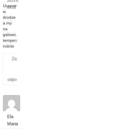
2015 o
Uczestnicy
09:20
w
drodze
a my
na
galowo…
temperatura
rośnie
Zaloguj się,
aby
odpowiedzieć
Ela
Maria