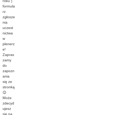
roku”)
formula
rz
zgłosze
nia
uczest
nictwa
w
plenerz
e!
Zapras
zamy
do
zapozn
ania
się ze
stronką
😉
Może
zdecyd
ujesz
się na