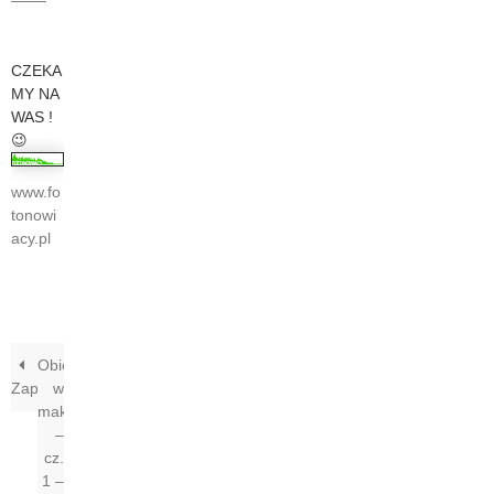
CZEKA
MY NA
WAS !
😉
www.fo
tonowi
acy.pl
Obiektywy
Zaproszenie
w
makrofotografii
–
cz.
1 –