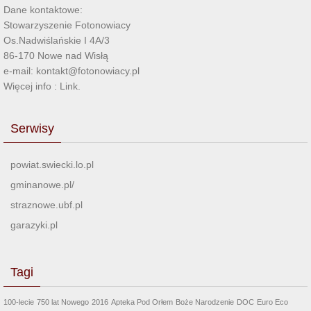
Dane kontaktowe:
Stowarzyszenie Fotonowiacy
Os.Nadwiślańskie I 4A/3
86-170 Nowe nad Wisłą
e-mail: kontakt@fotonowiacy.pl
Więcej info :
Link
.
Serwisy
powiat.swiecki.lo.pl
gminanowe.pl/
straznowe.ubf.pl
garazyki.pl
Tagi
100-lecie
750 lat Nowego
2016
Apteka Pod Orłem
Boże Narodzenie
DOC
Euro Eco