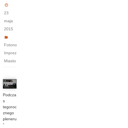
23
maja
2015
,
Fotonowiacy
,
Imprezy
Miasto
Podcza
s
tegoroc
znego
pleneru
”