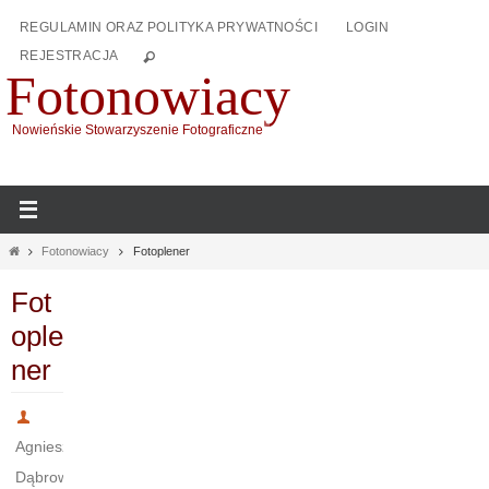
Przejdź
REGULAMIN ORAZ POLITYKA PRYWATNOŚCI
LOGIN
do
REJESTRACJA
treści
Fotonowiacy
Nowieńskie Stowarzyszenie Fotograficzne
Home
Fotonowiacy
Fotoplener
Fot
ople
ner
Agnieszka
Dąbrowska