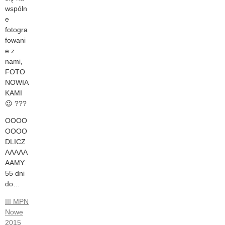
wspóln
e
fotogra
fowani
e z
nami,
FOTO
NOWIA
KAMI
😉 ???
OOOO
OOOO
DLICZ
AAAAA
AAMY:
55 dni
do…
III MPN
Nowe
2015